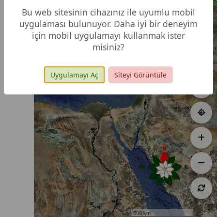
27
Bu web sitesinin cihazınız ile uyumlu mobil
60
uygulaması bulunuyor. Daha iyi bir deneyim
26
64
63
19
67
için mobil uygulamayı kullanmak ister
misiniz?
Uygulamayı Aç
Siteyi Görüntüle
500 km