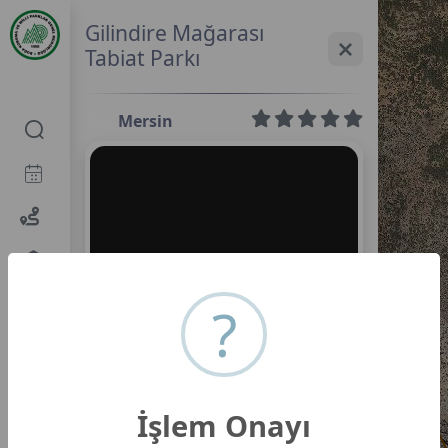
Gilindire Mağarası
Tabiat Parkı
Mersin
0,0
?
İşlem Onayı
Gilindire Mağarası Tabiat Parkı