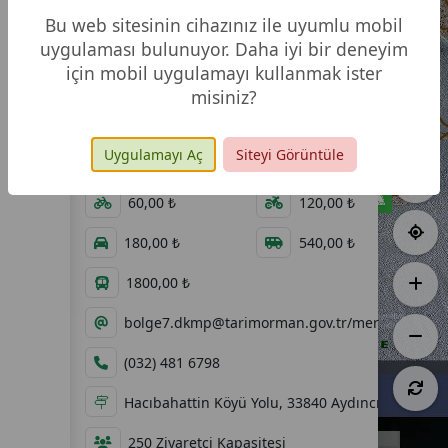
Bu web sitesinin cihazınız ile uyumlu mobil
uygulaması bulunuyor. Daha iyi bir deneyim
için mobil uygulamayı kullanmak ister
misiniz?
107,00 ha
06.08.2013
Uygulamayı Aç
Siteyi Görüntüle
08:00 - 19:30
60,00 ₺
60,00 ₺
120,00 ₺
180,00 ₺
540,00 ₺
1800,00 ₺
bolge7.dkmp@tarimorman.gov.tr/mersin.dkmp@
(032) 481 6798
Hacıbahattin Köyü Yolu, 33840 Aydıncık/Mersin
500 m
250 Ziyaretçi Kapasitesi