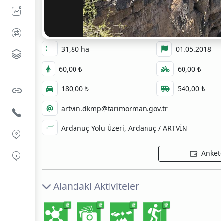
31,80 ha
01.05.2018
60,00 ₺
60,00 ₺
180,00 ₺
540,00 ₺
artvin.dkmp@tarimorman.gov.tr
Ardanuç Yolu Üzeri, Ardanuç / ARTVİN
Ankete
Alandaki Aktiviteler