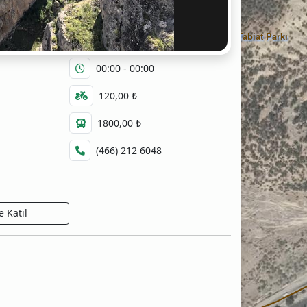
Cehennem Deresi Kanyonu Tabiat Parkı
00:00 - 00:00
120,00 ₺
1800,00 ₺
(466) 212 6048
 Katıl