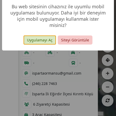
Bu web sitesinin cihazınız ile uyumlu mobil
uygulaması bulunuyor. Daha iyi bir deneyim
için mobil uygulamayı kullanmak ister
misiniz?
0,10 ha
04.09.2002
Uygulamayı Aç
Siteyi Görüntüle
09:00 - 17:00
-
-
-
-
-
-
ispartaormansu@gmail.com
(246) 228 7463
Isparta İli Eğirdir İlçesi Kırıntı Köyü
6 Ziyaretçi Kapasitesi
10 m
3 Araç Kapasitesi