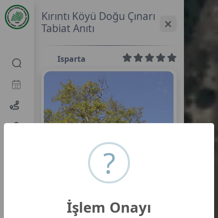
Kırıntı Köyü Doğu Çınarı
Tabiat Anıtı
Isparta
0,0
?
İşlem Onayı
Kırıntı Köyü Doğu Çınarı Tabiat Anıtı