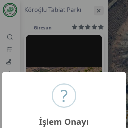
Köroğlu Tabiat Parkı
Giresun
0,0
?
İşlem Onayı
Köroğlu Tabiat Parkı