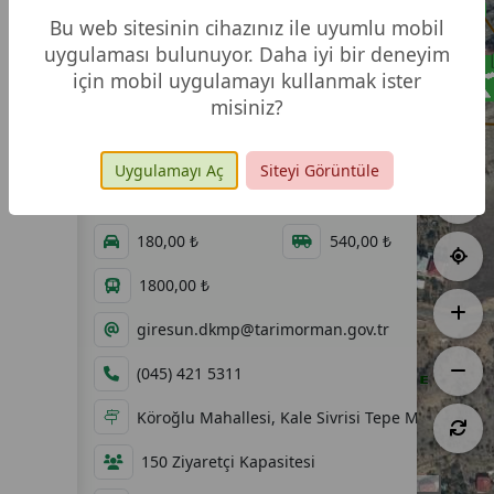
Bu web sitesinin cihazınız ile uyumlu mobil
uygulaması bulunuyor. Daha iyi bir deneyim
için mobil uygulamayı kullanmak ister
misiniz?
6,61 ha
31.07.2017
08:00 - 19:00
60,00 ₺
Uygulamayı Aç
Siteyi Görüntüle
60,00 ₺
120,00 ₺
180,00 ₺
540,00 ₺
1800,00 ₺
giresun.dkmp@tarimorman.gov.tr
(045) 421 5311
Köroğlu Mahallesi, Kale Sivrisi Tepe Mevkii Çam
150 Ziyaretçi Kapasitesi
100 m