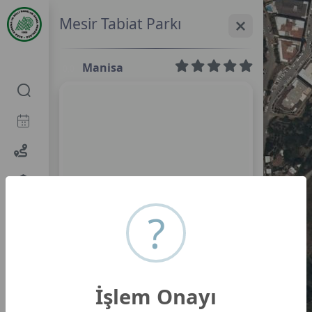
Mesir Tabiat Parkı
Manisa
0,0
?
Mesir Tabiat Parkı
İşlem Onayı