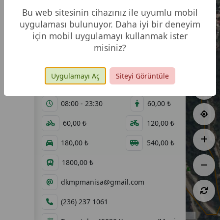
Bu web sitesinin cihazınız ile uyumlu mobil
uygulaması bulunuyor. Daha iyi bir deneyim
için mobil uygulamayı kullanmak ister
misiniz?
Video
Fotoğraf
Galeri
Galerisi
Uygulamayı Aç
Siteyi Görüntüle
12,00 ha
22.04.2008
08:00 - 23:30
60,00 ₺
60,00 ₺
120,00 ₺
180,00 ₺
540,00 ₺
1800,00 ₺
dkmpmanisa@gmail.com
(236) 237 1061
100 m