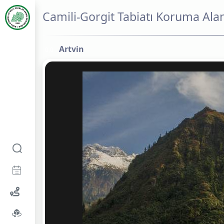
Camili-Gorgit Tabiatı Koruma Alan
Artvin
0,0