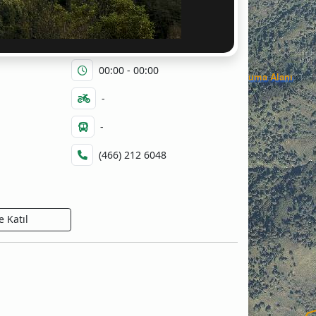
00:00 - 00:00
Camili-Gorgit Tabiatı Koruma Alanı
-
-
(466) 212 6048
 Katıl