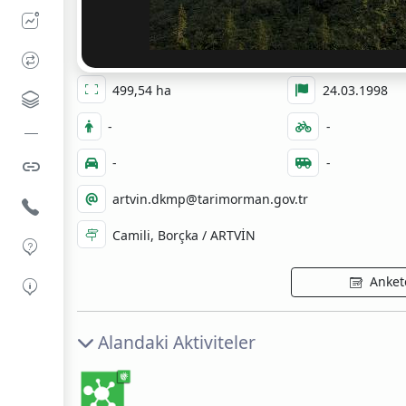
499,54 ha
24.03.1998
-
-
-
-
artvin.dkmp@tarimorman.gov.tr
Camili, Borçka / ARTVİN
Ankete
Alandaki Aktiviteler