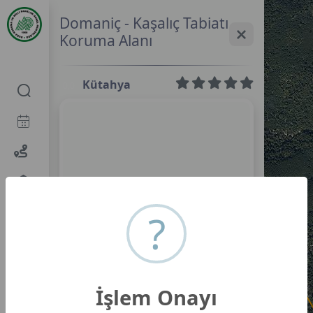
Domaniç - Kaşalıç Tabiatı
Koruma Alanı
Kütahya
0,0
?
İşlem Onayı