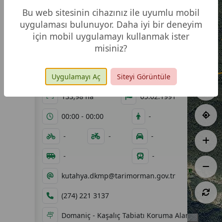
Bu web sitesinin cihazınız ile uyumlu mobil
Domaniç - Kaşalıç Tabiatı Koruma Alanı
uygulaması bulunuyor. Daha iyi bir deneyim
için mobil uygulamayı kullanmak ister
misiniz?
Video
Fotoğraf
Uygulamayı Aç
Siteyi Görüntüle
Galeri
Galerisi
133,98 ha
05.02.1991
00:00 - 00:00
-
-
-
-
-
-
kutahya.dkmp@tarimorman.gov.tr
(274) 221 3137
Domaniç - Kaşalıç Tabiatı Koruma Alanı İnegöl
500 m