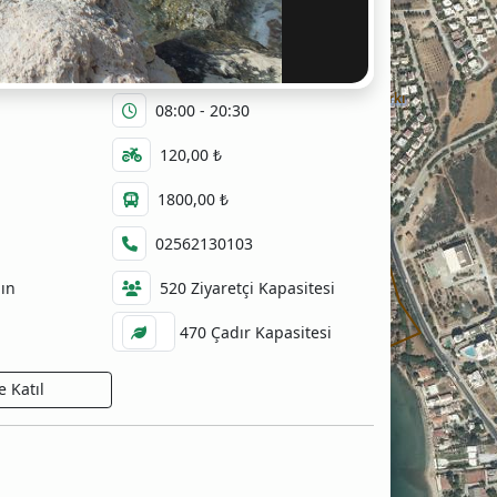
Tavşanburnu Tabiat Parkı
08:00 - 20:30
120,00 ₺
1800,00 ₺
02562130103
dın
520 Ziyaretçi Kapasitesi
470 Çadır Kapasitesi
 Katıl