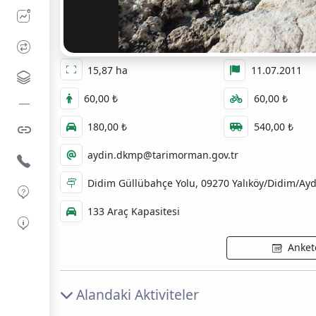
15,87 ha
11.07.2011
60,00 ₺
60,00 ₺
180,00 ₺
540,00 ₺
aydin.dkmp@tarimorman.gov.tr
Didim Güllübahçe Yolu, 09270 Yalıköy/Didim/Ay
133 Araç Kapasitesi
Ankete
Alandaki Aktiviteler