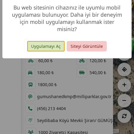
Bu web sitesinin cihazınız ile uyumlu mobil
uygulaması bulunuyor. Daha iyi bir deneyim
için mobil uygulamayı kullanmak ister
misiniz?
6,67 ha
11.07.2011
Uygulamayı Aç
Siteyi Görüntüle
08:00 - 20:00
60,00 ₺
60,00 ₺
120,00 ₺
180,00 ₺
540,00 ₺
1800,00 ₺
gumushanedkmp@milliparklar.gov.tr
(456) 213 4404
Seydibaba Köyü Mevkii Şiran/ GÜMÜŞHANE
100 m
1000 Ziyaretçi Kapasitesi