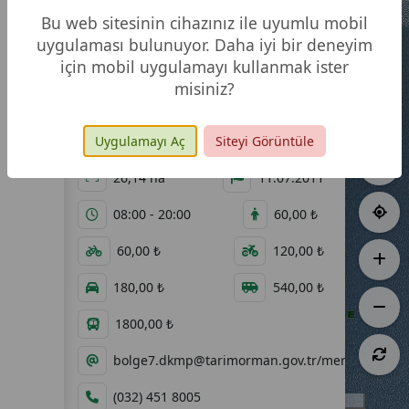
Parkı
Bu web sitesinin cihazınız ile uyumlu mobil
uygulaması bulunuyor. Daha iyi bir deneyim
için mobil uygulamayı kullanmak ister
misiniz?
Video
Fotoğraf
Uygulamayı Aç
Siteyi Görüntüle
Galeri
Galerisi
26,14 ha
11.07.2011
08:00 - 20:00
60,00 ₺
60,00 ₺
120,00 ₺
180,00 ₺
540,00 ₺
1800,00 ₺
bolge7.dkmp@tarimorman.gov.tr/mersin.dkmp@
(032) 451 8005
500 m