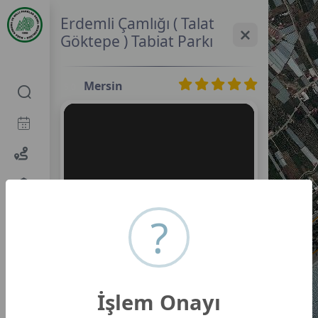
Erdemli Çamlığı ( Talat
Göktepe ) Tabiat Parkı
Mersin
5,0
?
İşlem Onayı
Erdemli Çamlığı ( Talat Göktepe ) Tabiat