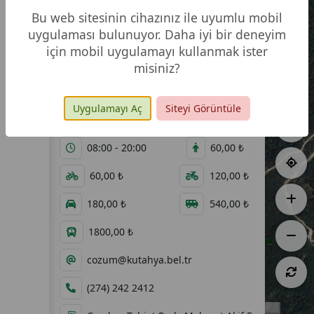
Bu web sitesinin cihazınız ile uyumlu mobil
uygulaması bulunuyor. Daha iyi bir deneyim
için mobil uygulamayı kullanmak ister
misiniz?
Video
Fotoğraf
Galeri
Galerisi
Uygulamayı Aç
Siteyi Görüntüle
34,60 ha
11.07.2011
08:00 - 20:00
60,00 ₺
60,00 ₺
120,00 ₺
180,00 ₺
540,00 ₺
1800,00 ₺
cozum@kutahya.bel.tr
(274) 242 2412
200 m