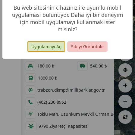
Bu web sitesinin cihazınız ile uyumlu mobil
uygulaması bulunuyor. Daha iyi bir deneyim
için mobil uygulamayı kullanmak ister
misiniz?
134,10 ha
02.11.2015
00:00 - 00:00
60,00 ₺
Uygulamayı Aç
Siteyi Görüntüle
60,00 ₺
120,00 ₺
180,00 ₺
540,00 ₺
1800,00 ₺
trabzon.dkmp@milliparklar.gov.tr
(462) 230 8952
Toklu Mah. Uzunkum Mevkii Orman Bölge Müdü
9790 Ziyaretçi Kapasitesi
1 km