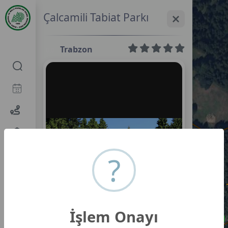
Çalcamili Tabiat Parkı
Trabzon
0,0
?
İşlem Onayı
Çalcamili Tabiat Parkı