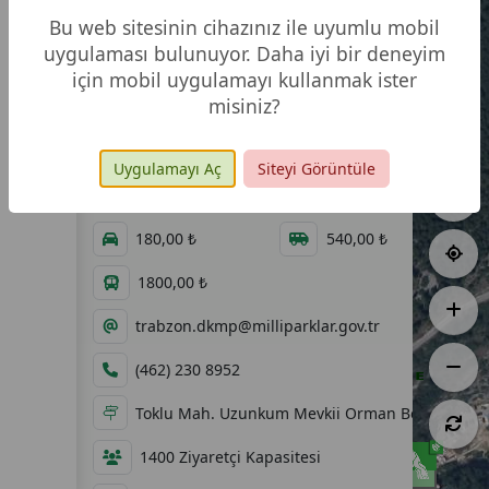
Bu web sitesinin cihazınız ile uyumlu mobil
uygulaması bulunuyor. Daha iyi bir deneyim
için mobil uygulamayı kullanmak ister
misiniz?
16,94 ha
11.07.2011
07:00 - 22:00
60,00 ₺
Uygulamayı Aç
Siteyi Görüntüle
60,00 ₺
120,00 ₺
180,00 ₺
540,00 ₺
1800,00 ₺
trabzon.dkmp@milliparklar.gov.tr
(462) 230 8952
Toklu Mah. Uzunkum Mevkii Orman Bölge Müdü
1400 Ziyaretçi Kapasitesi
100 m