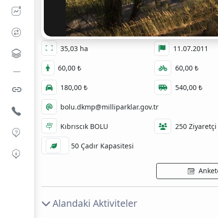
35,03 ha
11.07.2011
60,00 ₺
60,00 ₺
180,00 ₺
540,00 ₺
bolu.dkmp@milliparklar.gov.tr
Kıbrıscık BOLU
250 Ziyaretçi
50 Çadır Kapasitesi
Ankete
Alandaki Aktiviteler