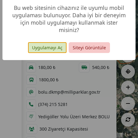
Ayıkayası Tabiat Parkı
Bu web sitesinin cihazınız ile uyumlu mobil
uygulaması bulunuyor. Daha iyi bir deneyim
için mobil uygulamayı kullanmak ister
misiniz?
446,00 ha
29.08.2014
09:00 - 18:00
60,00 ₺
Uygulamayı Aç
Siteyi Görüntüle
Kale Bolu Fındığı Tabiatı Koruma Alanı
60,00 ₺
120,00 ₺
180,00 ₺
540,00 ₺
1800,00 ₺
bolu.dkmp@milliparklar.gov.tr
(374) 215 5281
Yedigöller Yolu Üzeri Merkez BOLU
300 Ziyaretçi Kapasitesi
3 km