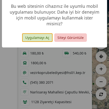
Vezirsuyu Tabiat Parkı
Bu web sitesinin cihazınız ile uyumlu mobil
uygulaması bulunuyor. Daha iyi bir deneyim
için mobil uygulamayı kullanmak ister
misiniz?
287,65 ha
11.07.2011
00:00 - 00:00
60,00 ₺
Uygulamayı Aç
Siteyi Görüntüle
60,00 ₺
120,00 ₺
180,00 ₺
540,00 ₺
1800,00 ₺
vezirkoprubelediyesi@hs01.kep.tr
(545) 380 2071
Narlısaray Mahallesi Çaputlu Mevkii, 55900 Ve
1128 Ziyaretçi Kapasitesi
2 km