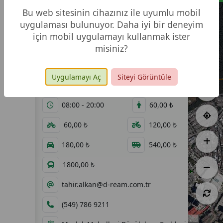
Park Orman Tabiat Parkı
Bu web sitesinin cihazınız ile uyumlu mobil
uygulaması bulunuyor. Daha iyi bir deneyim
için mobil uygulamayı kullanmak ister
misiniz?
Video
Fotoğraf
Galeri
Galerisi
Uygulamayı Aç
Siteyi Görüntüle
148,12 ha
03.06.2008
08:00 - 20:00
60,00 ₺
60,00 ₺
120,00 ₺
180,00 ₺
540,00 ₺
1800,00 ₺
tahir.alkan@d-ream.com.tr
(549) 786 9211
500 m