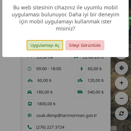
Bu web sitesinin cihazınız ile uyumlu mobil
uygulaması bulunuyor. Daha iyi bir deneyim
için mobil uygulamayı kullanmak ister
misiniz?
Sanal
Video
Fotoğraf
Uygulamayı Aç
Siteyi Görüntüle
Tur
Galeri
Galerisi
53,50 ha
22.06.2016
09:00 - 18:00
60,00 ₺
60,00 ₺
120,00 ₺
180,00 ₺
540,00 ₺
1800,00 ₺
usak.dkmp@tarimorman.gov.tr
(276) 227 3724
500 m