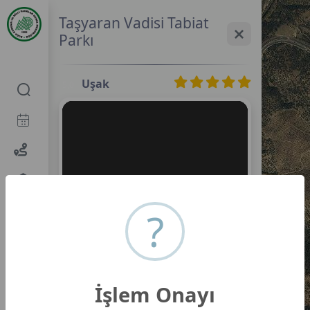
Taşyaran Vadisi Tabiat
Parkı
Uşak
5,0
?
İşlem Onayı
Taşyaran Vadisi Tabiat Parkı