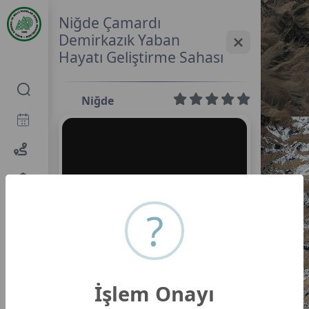
Niğde Çamardı
Demirkazık Yaban
Hayatı Geliştirme Sahası
Niğde
0,0
?
İşlem Onayı