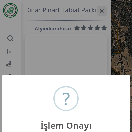
Dinar Pınarlı Tabiat Parkı
Afyonkarahisar
0,0
?
İşlem Onayı