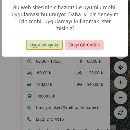
Bu web sitesinin cihazınız ile uyumlu mobil
uygulaması bulunuyor. Daha iyi bir deneyim
Dinar Pınarlı Tabiat Parkı
için mobil uygulamayı kullanmak ister
misiniz?
Video
Fotoğraf
Galeri
Galerisi
Uygulamayı Aç
Siteyi Görüntüle
239,20 ha
14.03.2020
08:30 - 17:30
60,00 ₺
60,00 ₺
120,00 ₺
180,00 ₺
540,00 ₺
1800,00 ₺
huseyin.akyol@milliparklar.gov.tr
(272) 215 4016
500 m