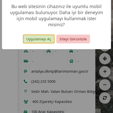
Bu web sitesinin cihazınız ile uyumlu mobil
uygulaması bulunuyor. Daha iyi bir deneyim
için mobil uygulamayı kullanmak ister
misiniz?
8,40 ha
16.10.2005
Uygulamayı Aç
Siteyi Görüntüle
07:00 - 19:00
-
-
-
-
-
-
antalya.dkmp@tarimorman.gov.tr
(242) 233 5000
Sedir Mah. Vatan Bulvarı Orman Bölge Müdürlü
400 Ziyaretçi Kapasitesi
5 km
100 Araç Kapasitesi