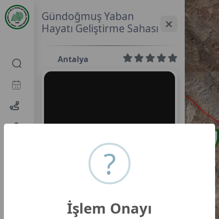
Gündoğmuş Yaban
Hayatı Geliştirme Sahası
Antalya
0,0
?
İşlem Onayı