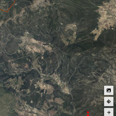
tadır. Taşköprü ilçesine 12 km, Hanönü ilçesine 25 km. ve Kastamonu