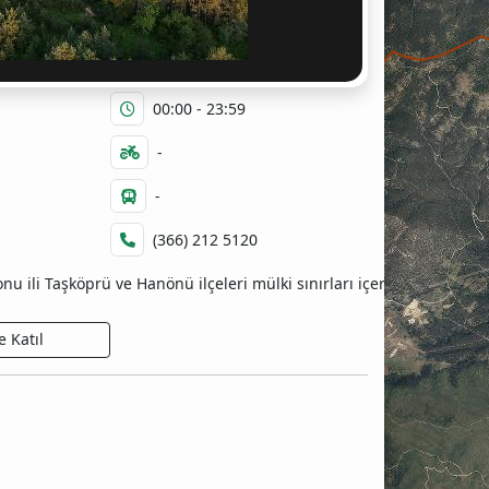
Kastamonu Taşköprü Elekdağ Yaban
Hayatı Geliştirme Sahası
00:00 - 23:59
-
-
(366) 212 5120
 ili Taşköprü ve Hanönü ilçeleri mülki sınırları içerisinde kalmak
 Katıl