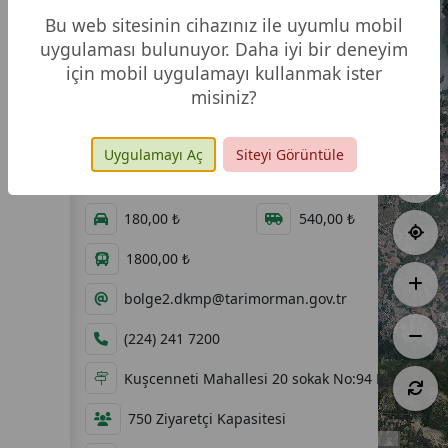
Bu web sitesinin cihazınız ile uyumlu mobil
uygulaması bulunuyor. Daha iyi bir deneyim
için mobil uygulamayı kullanmak ister
misiniz?
17.058,37 ha
31.08.1959
08:30 - 18:00
60,00 ₺
Uygulamayı Aç
Siteyi Görüntüle
60,00 ₺
120,00 ₺
180,00 ₺
540,00 ₺
1800,00 ₺
bolge2.dkmp@tarimorman.gov.tr
(224) 241 7200
Kuşcenneti Mahallesi 20 sokak No:94 Bandırma
750 Ziyaretçi Kapasitesi
5 km