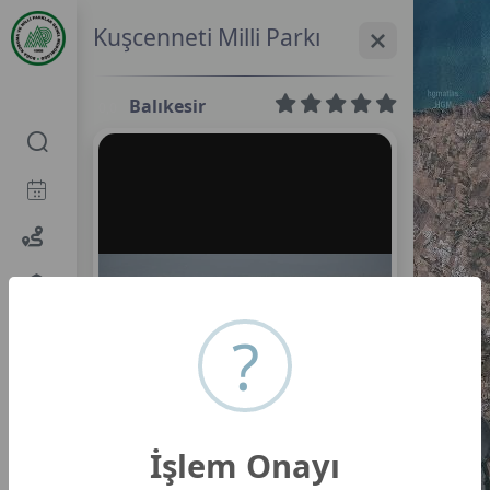
Kuşcenneti Milli Parkı
Balıkesir
0,0
?
İşlem Onayı