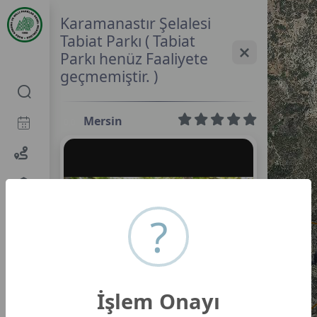
Karamanastır Şelalesi
Tabiat Parkı ( Tabiat
Parkı henüz Faaliyete
geçmemiştir. )
Mersin
0,0
?
Karamanastır Şelalesi Tabiat Parkı (
İşlem Onayı
Tabiat Parkı henüz Faaliyete
geçmemiştir. )