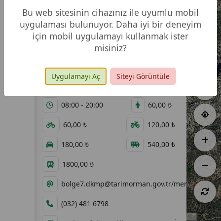
Bu web sitesinin cihazınız ile uyumlu mobil
uygulaması bulunuyor. Daha iyi bir deneyim
için mobil uygulamayı kullanmak ister
misiniz?
Uygulamayı Aç
Siteyi Görüntüle
98,80 ha
01.06.2021
08:00 - 20:00
60,00 ₺
60,00 ₺
120,00 ₺
180,00 ₺
540,00 ₺
1800,00 ₺
bolge7.dkmp@tarimorman.gov.tr/mersin.dkmp@
(032) 481 6798
500 m