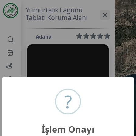
Yumurtalık Lagünü
Tabiatı Koruma Alanı
Adana
0,0
?
İşlem Onayı