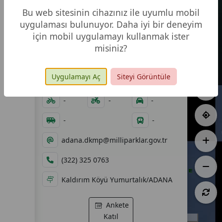
Bu web sitesinin cihazınız ile uyumlu mobil
uygulaması bulunuyor. Daha iyi bir deneyim
için mobil uygulamayı kullanmak ister
misiniz?
16.979,94 ha
08.07.1994
Uygulamayı Aç
Siteyi Görüntüle
06:00 - 19:00
-
-
-
-
-
-
adana.dkmp@milliparklar.gov.tr
(322) 325 0763
Kaldırım Köyü Yumurtalık/ADANA
Ankete
Katıl
5 km