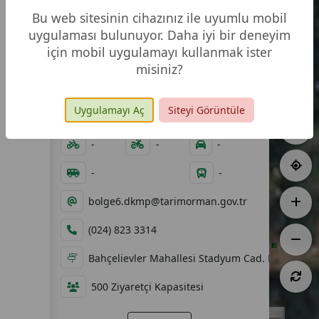
Bu web sitesinin cihazınız ile uyumlu mobil
uygulaması bulunuyor. Daha iyi bir deneyim
için mobil uygulamayı kullanmak ister
misiniz?
0,10 ha
06.09.2002
Uygulamayı Aç
Siteyi Görüntüle
08:00 - 18:00
-
-
-
-
-
-
bolge6.dkmp@tarimorman.gov.tr
(024) 823 3314
Bahçelievler Mahallesi Stadyum Cad. No:1 Me
500 Ziyaretçi Kapasitesi
10 m
Tabiat Anıtı