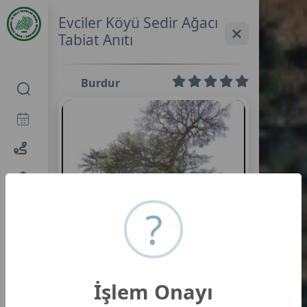
Evciler Köyü Sedir Ağacı
Tabiat Anıtı
Burdur
0,0
?
İşlem Onayı
Evciler Köyü Sedir Ağacı Tabiat Anıtı